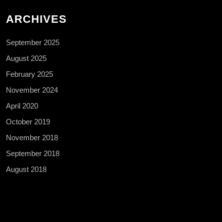
ARCHIVES
September 2025
August 2025
February 2025
November 2024
April 2020
October 2019
November 2018
September 2018
August 2018