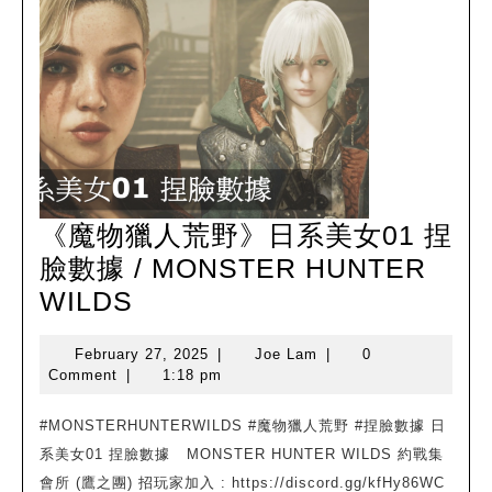
捏
臉
數
據
/
MON
HUN
《魔物獵人荒野》日系美女01 捏
WILD
臉數據 / MONSTER HUNTER
《魔
WILDS
物
February
Joe
February 27, 2025
|
Joe Lam
|
0
獵
27,
Lam
Comment
|
1:18 pm
人
2025
荒
#MONSTERHUNTERWILDS #魔物獵人荒野 #捏臉數據 日
系美女01 捏臉數據 MONSTER HUNTER WILDS 約戰集
野》
會所 (鷹之團) 招玩家加入 : https://discord.gg/kfHy86WC