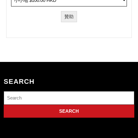
贊助
SEARCH
Search
for: