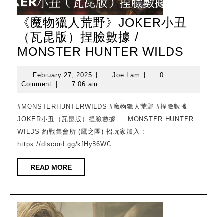
MONSTER
《魔物獵人荒野》JOKER小丑
HUNTER
（瓦昆版）捏臉數據 /
WILDS
《魔
MONSTER HUNTER WILDS
物
February
Joe
February 27, 2025
|
Joe Lam
|
0
獵
27,
Lam
Comment
|
7:06 am
人
2025
荒
#MONSTERHUNTERWILDS #魔物獵人荒野 #捏臉數據
JOKER小丑（瓦昆版）捏臉數據 MONSTER HUNTER
野》
WILDS 約戰集會所 (鷹之團) 招玩家加入 :
JOK
https://discord.gg/kfHy86WC
小
丑
READ
READ MORE
MORE
（瓦
昆
版）