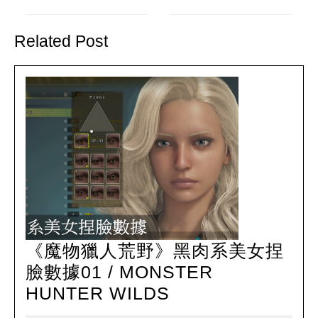
Previous
Next
post:
post:
Related Post
《魔物獵人荒野》黑肉系美女捏
臉數據01 / MONSTER
《魔
HUNTER WILDS
物