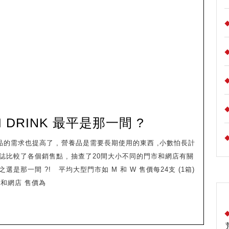
FRESUBIN
PRO
最
平
是
那
一
間
倍
 DRINK 最平是那一間 ?
?
力
康
本雜誌比較了各個銷售點 , 抽查了20間大小不同的門市和網店有關
2
平之選是那一間 ?! 平均大型門市如 M 和 W 售價每24支 (1箱)
千
 藥房和網店 售價為
卡
MNI
DRINK