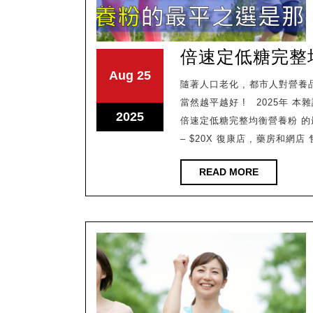
一
間
?
倍速定低糖完整
August
August
Aug
25
隨著人口老化 , 都市人對營養品的需求也提高了 , 營養品是需要長期使用的東西 ,小數怕長計
25,
25,
當然越平越好 ! 2025年 
2025
2025
August
2025
倍速定低糖完整均衡營養粉 的最平
25,
– $20X 復康店 , 藥房和網店 
2025
READ
READ MORE
MORE