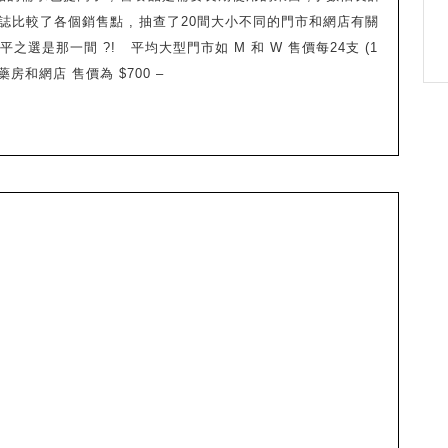
本雜誌比較了各個銷售點 , 抽查了20間大小不同的門市和網店有關
選是那一間 ?! 平均大型門市如 M 和 W 售價每24支 (1
 , 藥房和網店 售價為 $700 –