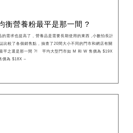
倍
均衡營養粉最平是那一間 ?
速
定
本雜誌比較了各個銷售點 , 抽查了20間大小不同的門市和網店有關
低
之選是那一間 ?! 平均大型門市如 M 和 W 售價為 $19X
糖
售價為 $18X –
完
整
均
衡
營
養
粉
最