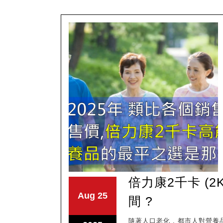
倍力康2千卡 (2
August
August
Aug
25
倍
間 ?
25,
25,
力
2025
2025
隨著人口老化 , 都市人對營養品的需求也提高了 , 營養品是需要長期使用的東西 ,小數怕長計