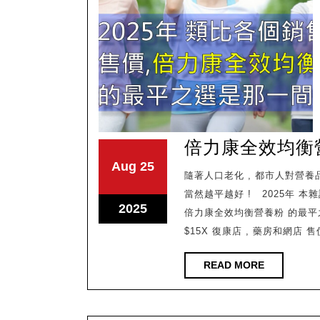
倍力康全效均衡
August
August
Aug
25
隨著人口老化 , 都市人對營養品的需求也提高了 , 營養品是需要長期使用的東西 ,小數怕長計
25,
25,
當然越平越好 ! 2025年 
2025
2025
August
2025
倍力康全效均衡營養粉 的最平之選
25,
$15X 復康店 , 藥房和網店 售價
2025
READ
READ MORE
MORE