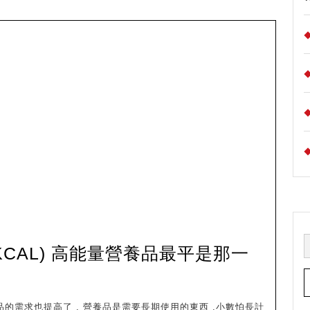
最
平
是
那
一
間
?
KCAL) 高能量營養品最平是那一