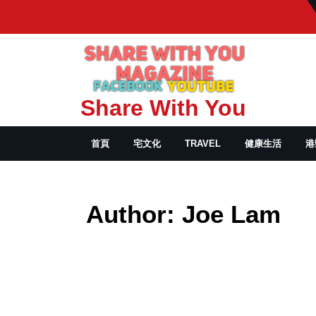
Skip
to
content
Share With You
首頁
宅文化
TRAVEL
健康生活
港
Author:
Joe Lam