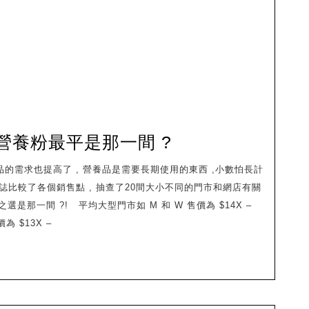
平
是
那
一
間
?
倍
營養粉最平是那一間 ?
力
康
本雜誌比較了各個銷售點 , 抽查了20間大小不同的門市和網店有關
全
是那一間 ?! 平均大型門市如 M 和 W 售價為 $14X –
效
為 $13X –
均
衡
營
養