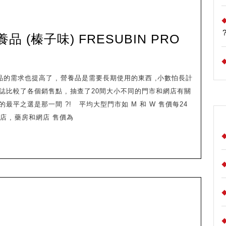
 (榛子味) FRESUBIN PRO
倍
特
康
本雜誌比較了各個銷售點 , 抽查了20間大小不同的門市和網店有關
高
的最平之選是那一間 ?! 平均大型門市如 M 和 W 售價每24
能
 復康店 , 藥房和網店 售價為
量
營
養
品
(榛
子
味)