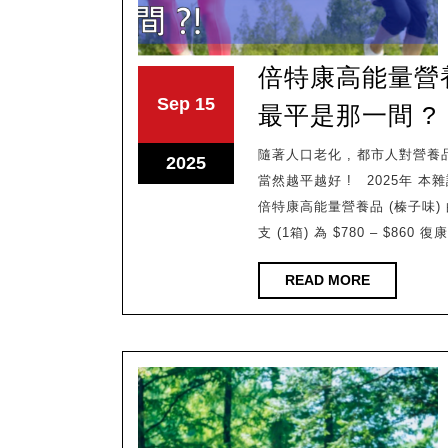
倍特康高能量營養品
September
September
Sep
15
最平是那一間 ?
15,
15,
2025
2025
隨著人口老化 , 都市人對營養品的需求也提高了 , 營養品是需要長期使用的東西 ,小數怕長計
September
2025
當然越平越好 ! 2025年 
15,
倍特康高能量營養品 (榛子味) 
2025
支 (1箱) 為 $780 – $860
READ
READ MORE
MORE