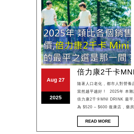
倍力康2千卡MNI
August
August
Aug
27
隨著人口老化 , 都市人對營養品的需求也提高了 , 營養品是需要長期使用的東西 ,小數怕長計
27,
27,
當然越平越好 ! 2025年 
2025
2025
August
2025
倍力康2千卡MNI DRINK 最
27,
為 $520 – $600 復康店 ,
2025
READ
READ MORE
MORE