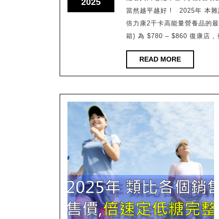
August
2025
康
當然越平越好 ! 2025年 
25,
2
倍力康2千卡高能量營養品的最平之
2025
千
箱) 為 $780 – $860 復康店
卡
READ
READ MORE
(2KCAL)
MORE
高
能
量
營
養
品
最
平
是
那